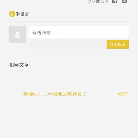
分享此文章
0
則留言
發布留言
相關文章
轉機站》二手機要去哪裡買？
如何查詢