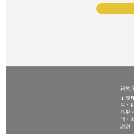
關於
主要
用，
循環
面，
謝謝