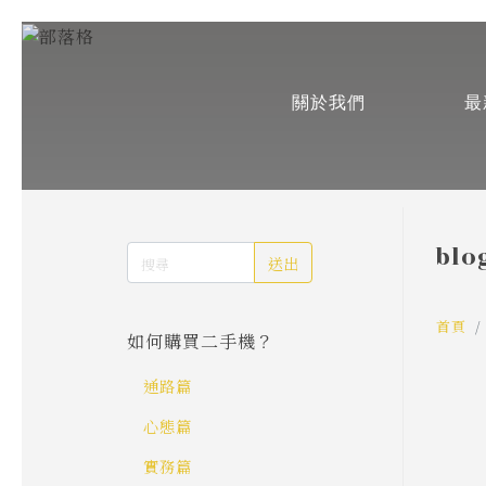
關於我們
最
blo
送出
首頁
如何購買二手機？
通路篇
心態篇
實務篇