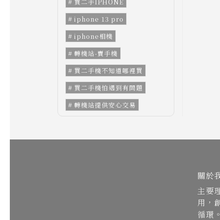
買二手IPHONE
iphone 13 pro
iphone相機
轉機站-賣手機
買二手機不知道哪裡買
買二手機怕遇到有問題
轉機站提供安心交易
關於
主要
用，
循環