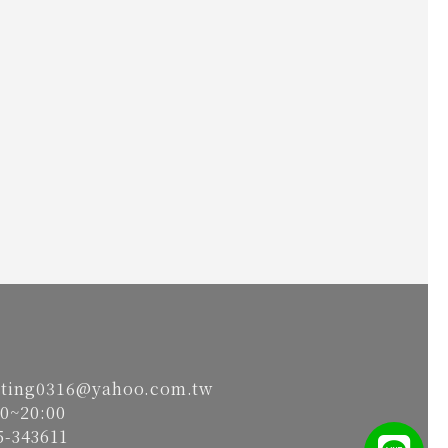
gating0316@yahoo.com.tw
0~20:00
-343611